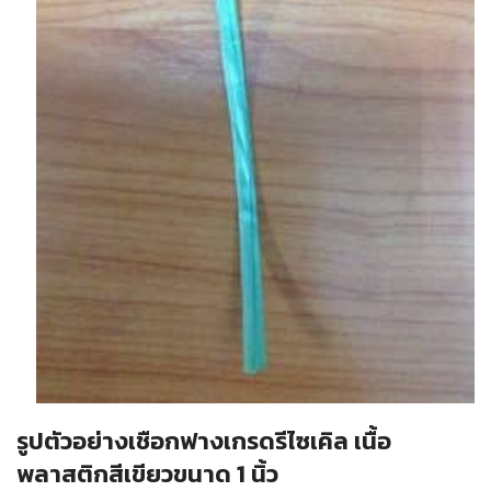
รูปตัวอย่างเชือกฟางเกรดรีไซเคิล เนื้อ
พลาสติกสีเขียวขนาด 1 นิ้ว