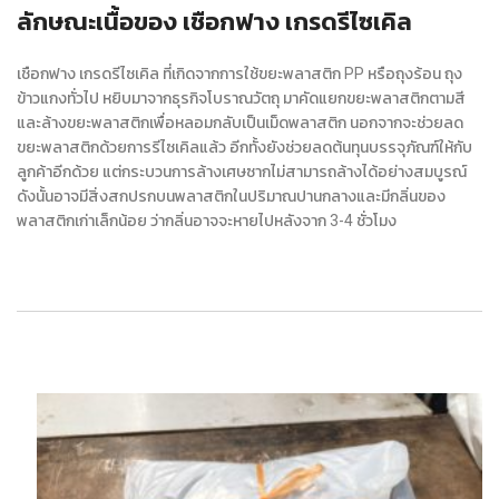
ลักษณะเนื้อของ เชือกฟาง เกรดรีไซเคิล
เชือกฟาง เกรดรีไซเคิล ที่เกิดจากการใช้ขยะพลาสติก PP หรือถุงร้อน ถุง
ข้าวแกงทั่วไป หยิบมาจากธุรกิจโบราณวัตถุ มาคัดแยกขยะพลาสติกตามสี
และล้างขยะพลาสติกเพื่อหลอมกลับเป็นเม็ดพลาสติก นอกจากจะช่วยลด
ขยะพลาสติกด้วยการรีไซเคิลแล้ว อีกทั้งยังช่วยลดต้นทุนบรรจุภัณฑ์ให้กับ
ลูกค้าอีกด้วย แต่กระบวนการล้างเศษซากไม่สามารถล้างได้อย่างสมบูรณ์
ดังนั้นอาจมีสิ่งสกปรกบนพลาสติกในปริมาณปานกลางและมีกลิ่นของ
พลาสติกเก่าเล็กน้อย ว่ากลิ่นอาจจะหายไปหลังจาก 3-4 ชั่วโมง