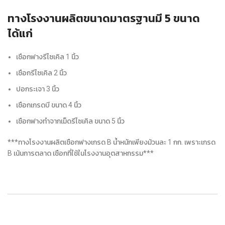
ทางโรงงานผลิตขนาดมาตรฐานมี 5 ขนาด
ได้แก่
เชือกฟางรีไซเคิล 1 นิ้ว
เชือกรีไซเคิล 2 นิ้ว
ปอกระเจา 3 นิ้ว
เชือกเกรดบี ขนาด 4 นิ้ว
เชือกฟางทำจากเม็ดรีไซเคิล ขนาด 5 นิ้ว
***ทางโรงงานผลิตเชือกฟางเกรด B น้ำหนักเพียงม้วนละ 1 กก. เพราะเกรด
B เน้นการตลาด เชือกที่ใช้ในโรงงานอุตสาหกรรม***