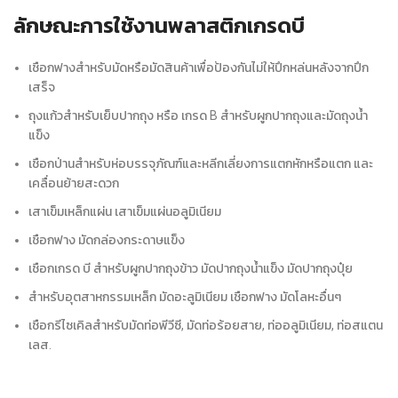
ลักษณะการใช้งานพลาสติกเกรดบี
เชือกฟางสำหรับมัดหรือมัดสินค้าเพื่อป้องกันไม่ให้ปึกหล่นหลังจากปึก
เสร็จ
ถุงแก้วสำหรับเย็บปากถุง หรือ เกรด B สำหรับผูกปากถุงและมัดถุงน้ำ
แข็ง
เชือกป่านสำหรับห่อบรรจุภัณฑ์และหลีกเลี่ยงการแตกหักหรือแตก และ
เคลื่อนย้ายสะดวก
เสาเข็มเหล็กแผ่น เสาเข็มแผ่นอลูมิเนียม
เชือกฟาง มัดกล่องกระดาษแข็ง
เชือกเกรด บี สำหรับผูกปากถุงข้าว มัดปากถุงน้ำแข็ง มัดปากถุงปุ๋ย
สำหรับอุตสาหกรรมเหล็ก มัดอะลูมิเนียม เชือกฟาง มัดโลหะอื่นๆ
เชือกรีไซเคิลสำหรับมัดท่อพีวีซี, มัดท่อร้อยสาย, ท่ออลูมิเนียม, ท่อสแตน
เลส.