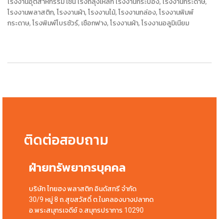
โรงงานอุตสาหกรรม เช่น โรงถลุงเหล็ก โรงงานกระป๋อง, โรงงานกระดาษ,
โรงงานพลาสติก, โรงงานผ้า, โรงงานไม้, โรงงานกล่อง, โรงงานพิมพ์
กระดาษ, โรงพิมพ์โบรชัวร์, เชือกฟาง, โรงงานผ้า, โรงงานอลูมิเนียม
ติดต่อสอบถาม
ฝ่ายทรัพยากรบุคคล
บริษัท ไทยฮง พลาสติก อินดัสทรี จำกัด
30/9 หมู่ 8 ถ.สุขสวัสดิ์ ต.ในคลองบางปลากด
อ.พระสมุทรเจดีย์ จ.สมุทรปราการ 10290