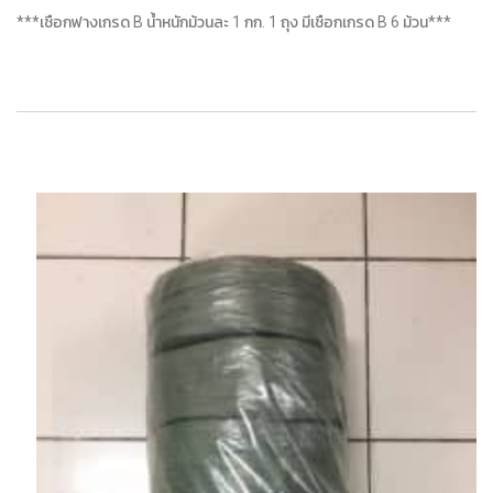
***เชือกฟางเกรด B น้ำหนักม้วนละ 1 กก. 1 ถุง มีเชือกเกรด B 6 ม้วน***