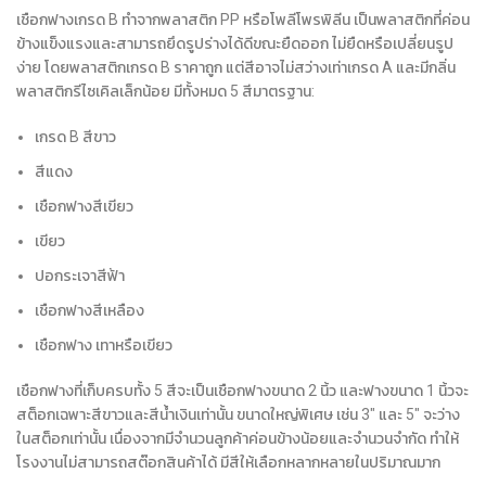
เชือกฟางเกรด B ทำจากพลาสติก PP หรือโพลีโพรพิลีน เป็นพลาสติกที่ค่อน
ข้างแข็งแรงและสามารถยึดรูปร่างได้ดีขณะยืดออก ไม่ยืดหรือเปลี่ยนรูป
ง่าย โดยพลาสติกเกรด B ราคาถูก แต่สีอาจไม่สว่างเท่าเกรด A และมีกลิ่น
พลาสติกรีไซเคิลเล็กน้อย มีทั้งหมด 5 สีมาตรฐาน:
เกรด B สีขาว
สีแดง
เชือกฟางสีเขียว
เขียว
ปอกระเจาสีฟ้า
เชือกฟางสีเหลือง
เชือกฟาง เทาหรือเขียว
เชือกฟางที่เก็บครบทั้ง 5 สีจะเป็นเชือกฟางขนาด 2 นิ้ว และฟางขนาด 1 นิ้วจะ
สต็อกเฉพาะสีขาวและสีน้ำเงินเท่านั้น ขนาดใหญ่พิเศษ เช่น 3″ และ 5″ จะว่าง
ในสต็อกเท่านั้น เนื่องจากมีจำนวนลูกค้าค่อนข้างน้อยและจำนวนจำกัด ทำให้
โรงงานไม่สามารถสต๊อกสินค้าได้ มีสีให้เลือกหลากหลายในปริมาณมาก