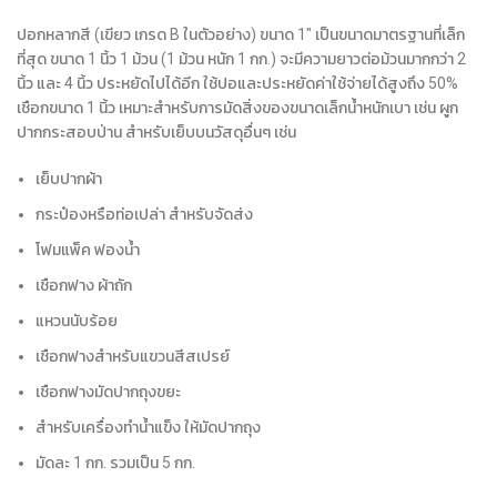
ปอกหลากสี (เขียว เกรด B ในตัวอย่าง) ขนาด 1″ เป็นขนาดมาตรฐานที่เล็ก
ที่สุด ขนาด 1 นิ้ว 1 ม้วน (1 ม้วน หนัก 1 กก.) จะมีความยาวต่อม้วนมากกว่า 2
นิ้ว และ 4 นิ้ว ประหยัดไปได้อีก ใช้ปอและประหยัดค่าใช้จ่ายได้สูงถึง 50%
เชือกขนาด 1 นิ้ว เหมาะสำหรับการมัดสิ่งของขนาดเล็กน้ำหนักเบา เช่น ผูก
ปากกระสอบป่าน สำหรับเย็บบนวัสดุอื่นๆ เช่น
เย็บปากผ้า
กระป๋องหรือท่อเปล่า สำหรับจัดส่ง
โฟมแพ็ค ฟองน้ำ
เชือกฟาง ผ้าถัก
แหวนนับร้อย
เชือกฟางสำหรับแขวนสีสเปรย์
เชือกฟางมัดปากถุงขยะ
สำหรับเครื่องทำน้ำแข็ง ให้มัดปากถุง
มัดละ 1 กก. รวมเป็น 5 กก.