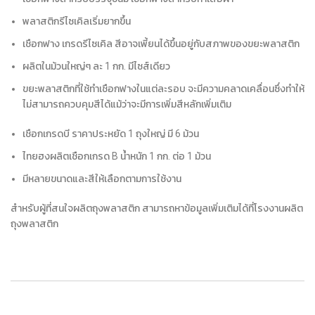
พลาสติกรีไซเคิลเริ่มยากขึ้น
เชือกฟาง เกรดรีไซเคิล สีอาจเพี้ยนได้ขึ้นอยู่กับสภาพของขยะพลาสติก
ผลิตในม้วนใหญ่ๆ ละ 1 กก. มีไซส์เดียว
ขยะพลาสติกที่ใช้ทำเชือกฟางในแต่ละรอบ จะมีความคลาดเคลื่อนซึ่งทำให้
ไม่สามารถควบคุมสีได้แม้ว่าจะมีการเพิ่มสีหลักเพิ่มเติม
เชือกเกรดบี ราคาประหยัด 1 ถุงใหญ่ มี 6 ม้วน
ไทยฮงผลิตเชือกเกรด B น้ำหนัก 1 กก. ต่อ 1 ม้วน
มีหลายขนาดและสีให้เลือกตามการใช้งาน
สำหรับผู้ที่สนใจผลิตถุงพลาสติก สามารถหาข้อมูลเพิ่มเติมได้ที่โรงงานผลิต
ถุงพลาสติก