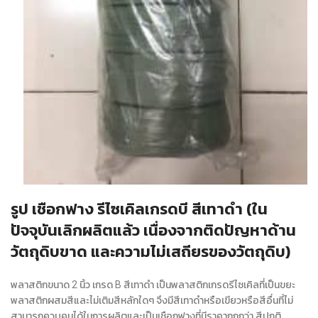
รูป เชือกฟาง รีไซเคิลเกรดบี สีเทาดำ (ใน
ปัจจุบันเลิกผลิตแล้ว เนื่องจากติดปัญหาด้าน
วัตถุดิบขาด และความไม่เสถียรของวัตถุดิบ)
พลาสติกขนาด 2 นิ้ว เกรด B สีเทาดำ เป็นพลาสติกเกรดรีไซเคิลที่เป็นขยะ
พลาสติกผสมสีและไม่เติมสีหลักใดๆ จึงมีสีเทาดำหรือเขียวหรือสีอื่นที่ไม่
สามารถควบคุมได้ในการผลิตและเป็นเชือกฟางที่มีราคาถูกกว่า สีปกติ